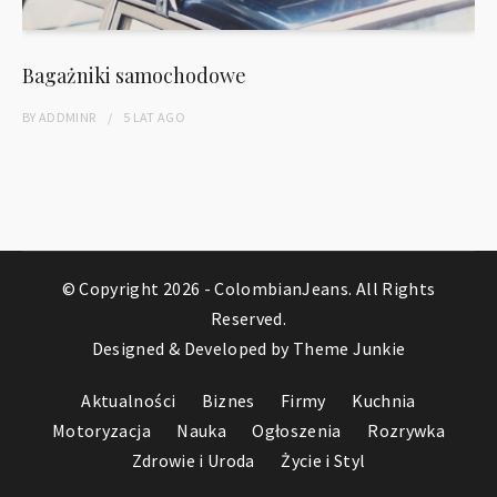
Bagażniki samochodowe
BY
ADDMINR
5 LAT
AGO
© Copyright 2026 -
ColombianJeans
. All Rights
Reserved.
Designed & Developed by
Theme Junkie
Aktualności
Biznes
Firmy
Kuchnia
Motoryzacja
Nauka
Ogłoszenia
Rozrywka
Zdrowie i Uroda
Życie i Styl