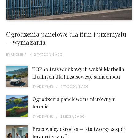
Ogrodzenia panelowe dla firm i przemysłu
— wymagania
BY
ADDMINR
2 TYGODNIE
AGO
TOP 10 tras widokowych wokół Marbella
idealnych dla luksusowego samochodu
BY
ADDMINR
4 TYGODNIE
AGO
Ogrodzenia panelowe na nierównym
terenie
BY
ADDMINR
1 MIESIĄC
AGO
Pracownicy ośrodka — kto tworzy zespół
terapeutyczny?