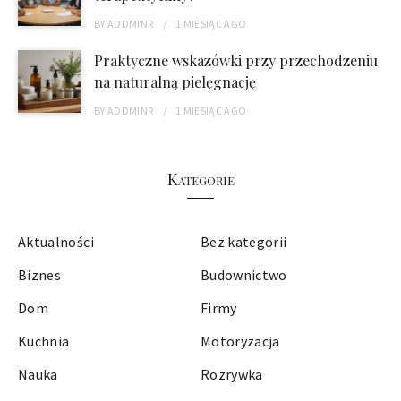
BY
ADDMINR
1 MIESIĄC
AGO
Praktyczne wskazówki przy przechodzeniu
na naturalną pielęgnację
BY
ADDMINR
1 MIESIĄC
AGO
Kategorie
Aktualności
Bez kategorii
Biznes
Budownictwo
Dom
Firmy
Kuchnia
Motoryzacja
Nauka
Rozrywka