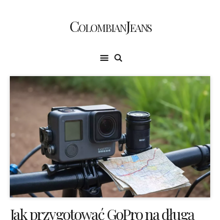
ColombianJeans
Jak przygotować GoPro na długą