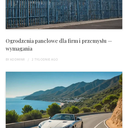
Ogrodzenia panelowe dla firm i przemysłu —
wymagania
BY
ADDMINR
2 TYGODNIE
AGO