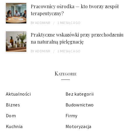
Pracownicy ośrodka — kto tworzy zespół
terapeutyczny?
BY
ADDMINR
1 MIESIĄC
AGO
Praktyczne wskazówki przy przechodzeniu
na naturalną pielęgnację
BY
ADDMINR
1 MIESIĄC
AGO
Kategorie
Aktualności
Bez kategorii
Biznes
Budownictwo
Dom
Firmy
Kuchnia
Motoryzacja