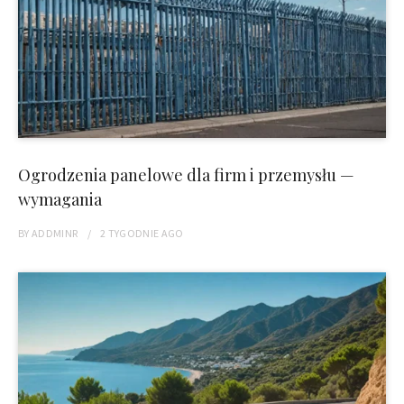
Ogrodzenia panelowe dla firm i przemysłu —
wymagania
BY
ADDMINR
2 TYGODNIE
AGO