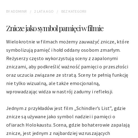
BY
ADDMINR
2 LATA
AGO
BEZ KATEGORII
Znicze jako symbol pamięci w filmie
Wielokrotnie w filmach możemy zauważyć znicze, które
symbolizują pamięć i hołd oddany osobom zmarłym.
Reżyserzy często wykorzystują sceny z zapalonymi
zniczami, aby podkreślić ważność pamięci o przeszłości
oraz uczucia związane ze stratą. Sceny te pełnią funkcję
nie tylko wizualną, ale także emocjonalną,
wprowadzając widza w nastrój zadumy i refleksji.
Jednym z przykładów jest film „Schindler’s List”, gdzie
znicze są używane jako symbol nadziei i pamięci o
ofiarach Holokaustu. Scena, gdzie bohaterowie zapalają
znicze, jest jednym z najbardziej wzruszających