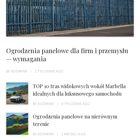
Ogrodzenia panelowe dla firm i przemysłu
— wymagania
BY
ADDMINR
2 TYGODNIE
AGO
TOP 10 tras widokowych wokół Marbella
idealnych dla luksusowego samochodu
BY
ADDMINR
4 TYGODNIE
AGO
Ogrodzenia panelowe na nierównym
terenie
BY
ADDMINR
1 MIESIĄC
AGO