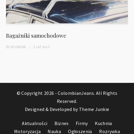
Bagażniki samochodowe
BY
ADDMINR
5 LAT
AGO
© Copyright 2026 -
ColombianJeans
. All Rights
Reserved.
Designed & Developed by
Theme Junkie
Aktualności
Biznes
Firmy
Kuchnia
Motoryzacja
Nauka
Ogłoszenia
Rozrywka