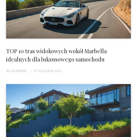
TOP 10 tras widokowych wokół Marbella
idealnych dla luksusowego samochodu
BY
ADDMINR
4 TYGODNIE
AGO