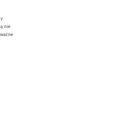
ny
ą nie
oważne