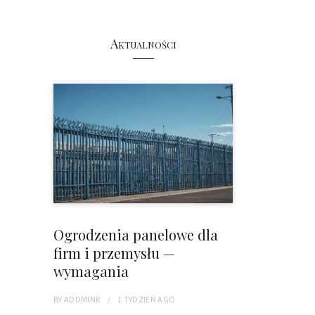
Aktualności
Ogrodzenia panelowe dla
firm i przemysłu —
wymagania
BY
ADDMINR
1 TYDZIEŃ
AGO