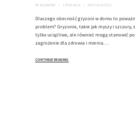
BY
ADDMINR
1 ROK
AGO
AKTUALNOŚCI
Dlaczego obecność gryzoni w domu to poważ
problem? Gryzonie, takie jak myszy i szczury, s
tylko uciążliwe, ale również mogą stanowić p
zagrożenie dla zdrowia i mienia.…
CONTINUE READING