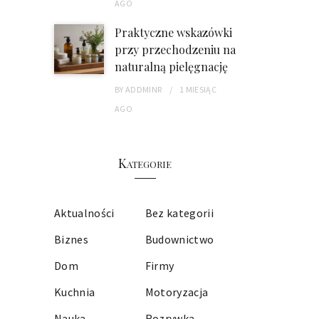
AGO
Praktyczne wskazówki
przy przechodzeniu na
naturalną pielęgnację
BY
ADDMINR
1 MIESIĄC
AGO
Kategorie
Aktualności
Bez kategorii
Biznes
Budownictwo
Dom
Firmy
Kuchnia
Motoryzacja
Nauka
Rozrywka