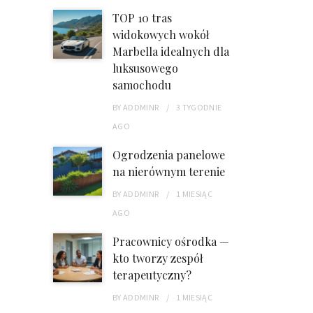
TOP 10 tras
widokowych wokół
Marbella idealnych dla
luksusowego
samochodu
BY
ADDMINR
3 TYGODNIE
AGO
Ogrodzenia panelowe
na nierównym terenie
BY
ADDMINR
1 MIESIĄC
AGO
Pracownicy ośrodka —
kto tworzy zespół
terapeutyczny?
BY
ADDMINR
1 MIESIĄC