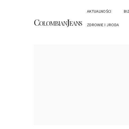
AKTUALNOŚCI
BI
ColombianJeans
ZDROWIE I URODA