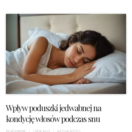
Wpływ poduszki jedwabnej na
kondycję włosów podczas snu
BY
ADDMINR
1 ROK
AGO
AKTUALNOŚCI