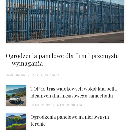
Ogrodzenia panelowe dla firm i przemysłu
— wymagania
BY
ADDMINR
2 TYGODNIE
AGO
TOP 10 tras widokowych wokół Marbella
idealnych dla luksusowego samochodu
BY
ADDMINR
4 TYGODNIE
AGO
Ogrodzenia panelowe na nierównym
terenie