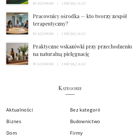
BY
ADDMINR
1 MIESIĄC
AGO
Pracownicy ośrodka — kto tworzy zespół
terapeutyczny?
BY
ADDMINR
1 MIESIĄC
AGO
Praktyczne wskazówki przy przechodzeniu
na naturalną pielęgnację
BY
ADDMINR
1 MIESIĄC
AGO
Kategorie
Aktualności
Bez kategorii
Biznes
Budownictwo
Dom
Firmy