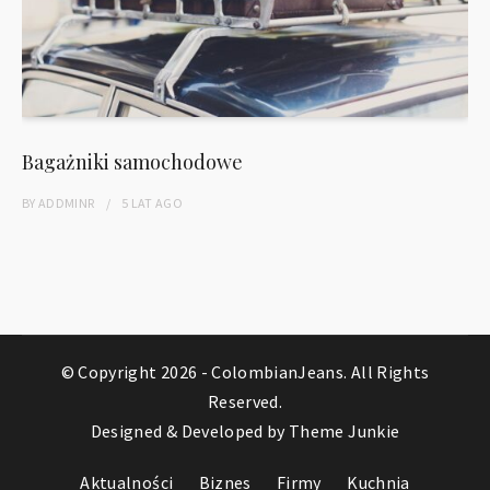
Bagażniki samochodowe
BY
ADDMINR
5 LAT
AGO
© Copyright 2026 -
ColombianJeans
. All Rights
Reserved.
Designed & Developed by
Theme Junkie
Aktualności
Biznes
Firmy
Kuchnia