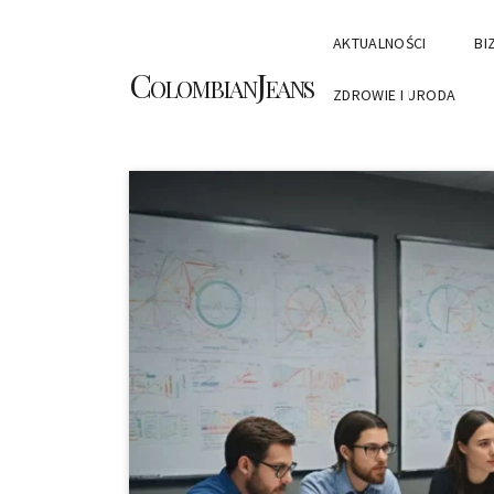
AKTUALNOŚCI
BI
ColombianJeans
ZDROWIE I URODA