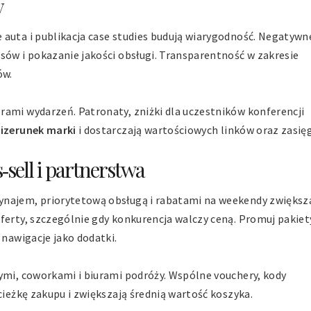
y
 auta i publikacja case studies budują wiarygodność. Negatywn
sów i pokazanie jakości obsługi. Transparentność w zakresie
ów.
rami wydarzeń. Patronaty, zniżki dla uczestników konferencji
izerunek marki
i dostarczają wartościowych linków oraz zasię
‑sell i partnerstwa
ynajem, priorytetową obsługą i rabatami na weekendy zwiększ
ferty, szczególnie gdy konkurencja walczy ceną. Promuj pakiet
 nawigacje jako dodatki.
zymi, coworkami i biurami podróży. Wspólne vouchery, kody
cieżkę zakupu i zwiększają średnią wartość koszyka.