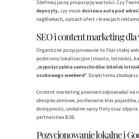
Zdefiniuj jasną propozycję wartości. Czy Two
depozyty
, czy może
dostawa auta pod adres
nagłówkach, opisach ofert i kreacjach reklam
SEO i content marketing dla
Organiczne pozycjonowanie to filar stałej wid
podstrony lokalizacyjne (miasto, lotnisko), kat
„
wypożyczalnia samochodów Gdańsk lotnis
osobowego weekend
”. Dzięki temu zbudujesz
Content marketing powinien odpowiadać na rea
ubezpieczeniowe, porównania klas pojazdów, 
dostępności, unikalne opisy floty oraz zdjęcia.
partnerstwa B2B.
Pozycjonowanie lokalne i G