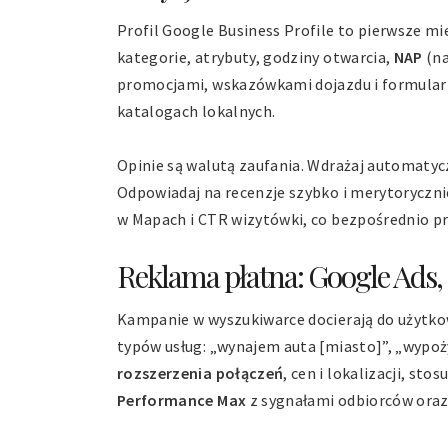
Profil Google Business Profile to pierwsze mi
kategorie, atrybuty, godziny otwarcia,
NAP
(na
promocjami, wskazówkami dojazdu i formularz
katalogach lokalnych.
Opinie są walutą zaufania. Wdrażaj automaty
Odpowiadaj na recenzje szybko i merytoryczn
w Mapach i CTR wizytówki, co bezpośrednio prz
Reklama płatna: Google Ads,
Kampanie w wyszukiwarce docierają do użytkown
typów usług: „wynajem auta [miasto]”, „wypoży
rozszerzenia połączeń
, cen i lokalizacji, sto
Performance Max
z sygnałami odbiorców oraz