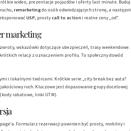
rótkie wideo, prezentacje pojazdów i oferty last minute. Buduj
 ruchu,
remarketing
do osób odwiedzających stronę, a następn
y eksponować
USP
, prosty
call to action
i realne ceny „od”.
er marketing
, zwroty, wskazówki dotyczące ubezpieczeń, trasy weekendowe.
 krótkich relacji z oznaczeniem profilu. To społeczny dowód
i i lokalnymi twórcami. Krótkie serie „city break bez auta?
akościowy ruch. Kluczowe jest dopasowanie grupy docelowej
(kody rabatowe, linki UTM).
rsja
age’a. Formularz rezerwacji powinien być prosty, mobilny i