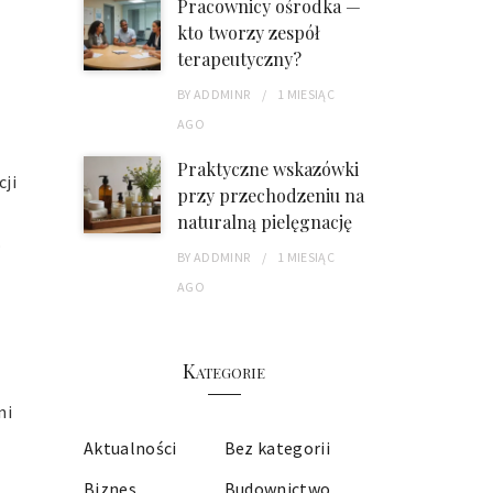
Pracownicy ośrodka —
kto tworzy zespół
terapeutyczny?
BY
ADDMINR
1 MIESIĄC
AGO
Praktyczne wskazówki
cji
przy przechodzeniu na
naturalną pielęgnację
.
BY
ADDMINR
1 MIESIĄC
AGO
Kategorie
ni
Aktualności
Bez kategorii
Biznes
Budownictwo