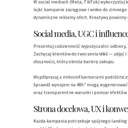
W social mediach (Meta, TikTok) wykorzystuj k
lejki: kampanie zasięgowe i wideo do zimnego
dynamiczne reklamy ofert. Kreatywy powinn
Social media, UGC i influenc
Prezentuj codzienność wypożyczalni: odbiory
Zachęcaj klientów do tworzenia
UGC
— zdjęć i
słuszności, który obniża barierę zakupu.
Współpracuj z mikroinfluencerami podróżniczym
Sprawdź wynajem na 48h” mogą wygenerować j
oraz transparentne warunki i pomiar efektów 
Strona docelowa, UX i konwe
Każda kampania potrzebuje spójnego landing p