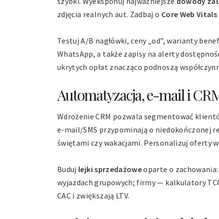
szybki. Wyeksponuj najważniejsze
dowody zau
zdjęcia realnych aut. Zadbaj o
Core Web Vitals
Testuj A/B nagłówki, ceny „od”, warianty bene
WhatsApp, a także zapisy na alerty dostępnoś
ukrytych opłat znacząco podnoszą współczynn
Automatyzacja, e-mail i CR
Wdrożenie CRM pozwala segmentować klientów 
e-mail/SMS przypominają o niedokończonej rez
świętami czy wakacjami. Personalizuj oferty we
Buduj
lejki sprzedażowe
oparte o zachowania:
wyjazdach grupowych; firmy — kalkulatory TC
CAC i zwiększają LTV.