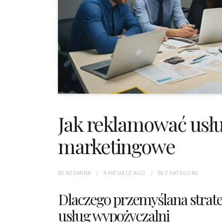
Jak reklamować usłu
marketingowe
BY
ADDMINR
4 MIESIĄCE
AGO
BEZ KATEGORII
Dlaczego przemyślana strate
usług wypożyczalni