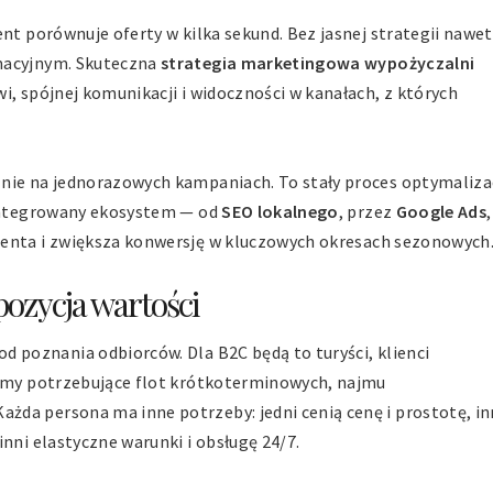
ent porównuje oferty w kilka sekund. Bez jasnej strategii nawet
macyjnym. Skuteczna
strategia marketingowa wypożyczalni
i, spójnej komunikacji i widoczności w kanałach, z których
nie na jednorazowych kampaniach. To stały proces optymaliza
Zintegrowany ekosystem — od
SEO lokalnego
, przez
Google Ads
,
ienta i zwiększa konwersję w kluczowych okresach sezonowych
pozycja wartości
od poznania odbiorców. Dla B2C będą to turyści, klienci
irmy potrzebujące flot krótkoterminowych, najmu
da persona ma inne potrzeby: jedni cenią cenę i prostotę, in
nni elastyczne warunki i obsługę 24/7.