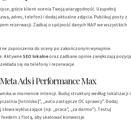
ejsce, gdzie klient ocenia Twoją wiarygodność. Uzupełnij
zwa, adres, telefon) i dodaj aktualne zdjęcia. Publikuj posty z
em rezerwacji. Zadbaj o spójność danych NAP we wszystkich
czne zaproszenia do oceny po zakończonym wynajmie.
ie. Aktywne
SEO lokalne
oraz zadbane opinie zwiększają pozycj
ekłada się na telefony i rezerwacje.
 Meta Ads i Performance Max
ika w momencie intencji. Buduj struktury według lokalizacji i
czalnia [lotnisko]”, „auto zastępcze OC sprawcy”. Dodaj
suj słowa wykluczające (np. „praca”, „za darmo”). Testuj
 feedem z flotą, aby skalować konwersje.