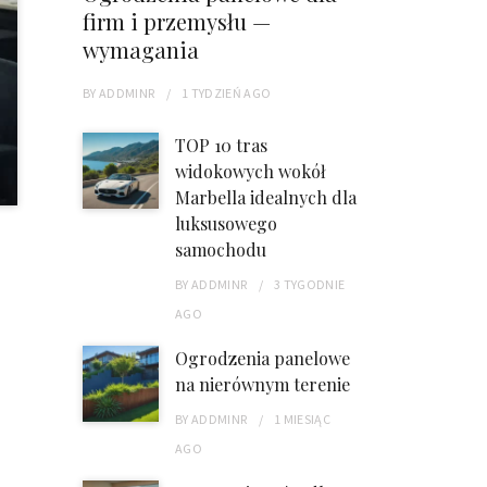
firm i przemysłu —
wymagania
BY
ADDMINR
1 TYDZIEŃ
AGO
TOP 10 tras
widokowych wokół
Marbella idealnych dla
luksusowego
samochodu
BY
ADDMINR
3 TYGODNIE
AGO
Ogrodzenia panelowe
na nierównym terenie
BY
ADDMINR
1 MIESIĄC
AGO