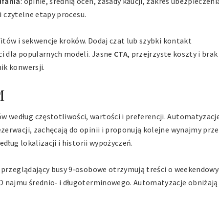
fania
: opinie, średnią ocen, zasady kaucji, zakres ubezpieczenia
i czytelne etapy procesu.
fitów i sekwencje kroków. Dodaj czat lub szybki kontakt
ci dla popularnych modeli. Jasne
CTA
, przejrzyste koszty i brak
ik konwersji.
M
według częstotliwości, wartości i preferencji. Automatyzacj
erwacji, zachęcają do opinii i proponują kolejne wynajmy prz
dług lokalizacji i historii wypożyczeń.
 przeglądający busy 9‑osobowe otrzymują treści o weekendow
O najmu średnio‑ i długoterminowego. Automatyzacje obniżają