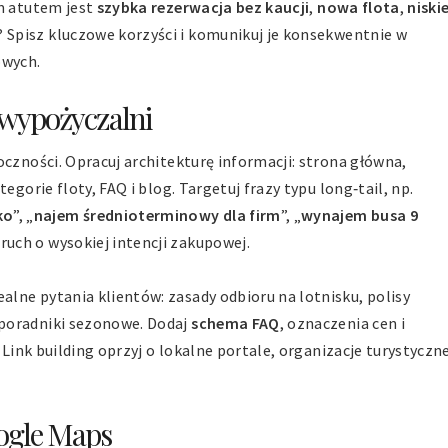
im atutem jest
szybka rezerwacja bez kaucji
,
nowa flota
,
niski
? Spisz kluczowe korzyści i komunikuj je konsekwentnie w
owych.
 wypożyczalni
oczności. Opracuj architekturę informacji: strona główna,
egorie floty, FAQ i blog. Targetuj frazy typu long‑tail, np.
ko
”, „
najem średnioterminowy dla firm
”, „
wynajem busa 9
 ruch o wysokiej intencji zakupowej.
lne pytania klientów: zasady odbioru na lotnisku, polisy
poradniki sezonowe. Dodaj
schema FAQ
, oznaczenia cen i
 Link building oprzyj o lokalne portale, organizacje turystyczne
oogle Maps