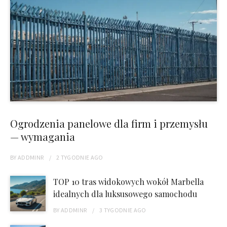
Ogrodzenia panelowe dla firm i przemysłu
— wymagania
BY
ADDMINR
2 TYGODNIE
AGO
TOP 10 tras widokowych wokół Marbella
idealnych dla luksusowego samochodu
BY
ADDMINR
3 TYGODNIE
AGO