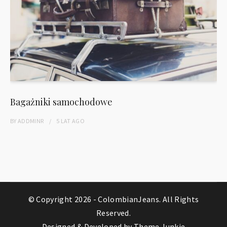
Bagażniki samochodowe
BY
ADDMINR
5 LAT
AGO
© Copyright 2026 -
ColombianJeans
. All Rights
Reserved.
Designed & Developed by
Theme Junkie