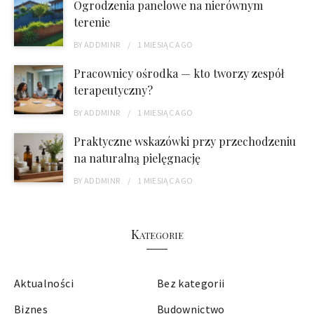
Ogrodzenia panelowe na nierównym
terenie
BY
ADDMINR
1 MIESIĄC
AGO
Pracownicy ośrodka — kto tworzy zespół
terapeutyczny?
BY
ADDMINR
1 MIESIĄC
AGO
Praktyczne wskazówki przy przechodzeniu
na naturalną pielęgnację
BY
ADDMINR
1 MIESIĄC
AGO
Kategorie
Aktualności
Bez kategorii
Biznes
Budownictwo