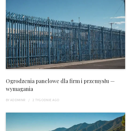
Ogrodzenia panelowe dla firm i przemysłu —
wymagania
BY
ADDMINR
2 TYGODNIE
AGO