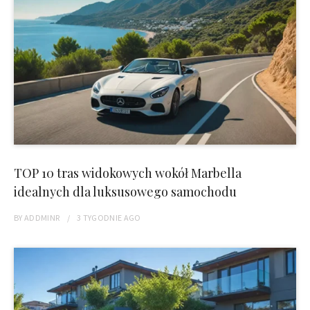
TOP 10 tras widokowych wokół Marbella
idealnych dla luksusowego samochodu
BY
ADDMINR
3 TYGODNIE
AGO